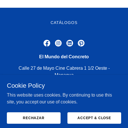
CATÁLOGOS
El Mundo del Concreto
Calle 27 de Mayo Cine Cabrera 1 1/2 Oeste -
Managua
Cookie Policy
22545350
This website uses cookies. By continuing to use this
site, you accept our use of cookies.
Copyright © 2018 El Mundo del Concreto - All Rights Reserved.
Con tecnología de
RECHAZAR
ACCEPT & CLOSE